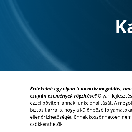
K
Érdekelné egy olyan innovatív megoldás, amel
csupán események rögzítése?
Olyan fejleszté
ezzel bővíteni annak funkcionalitását. A me
biztosít arra is, hogy a különböző folyamatoka
ellenőrizhetőségét. Ennek köszönhetően nem
csökkenthetők.