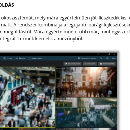
OLDÁS
 az ökoszisztémát, mely mára egyértelműen jól illeszkedik kis
 miatt. A rendszer kombinálja a legújabb iparági fejlesztése
ilyen megoldástól. Mára egyértelműen több már, mint egysz
 integrált termék kiemelik a mezőnyből.