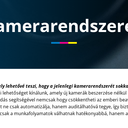
amerarendszer
y lehetővé teszi, hogy a jelenlegi kamerarendszerét sokkal
si lehetőséget kínálunk, amely új kamerák beszerzése nélkül 
goldás segítségével nemcsak hogy csökkentheti az emberi b
t ne csak automatizálja, hanem auditálhatóvá tegye, így biz
csak a munkafolyamatok válhatnak hatékonyabbá, hanem az 