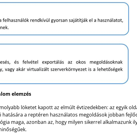
talom elemzés
molyabb löketet kapott az elmúlt évtizedekben: az egyik old
 hatására a reptéren használatos megoldások jobban fejlődt
ológia maga, azonban az, hogy milyen sikerrel alkalmazunk 
 minőségűek.