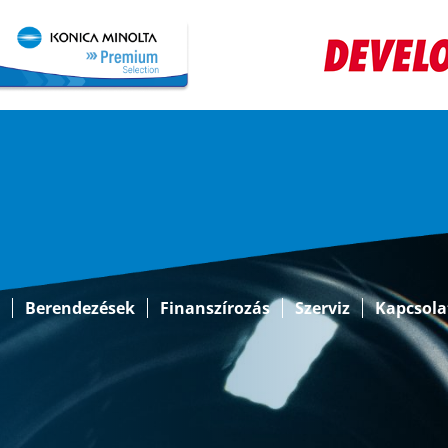
k
Berendezések
Finanszírozás
Szerviz
Kapcsola