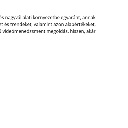
- és nagyvállalati környezetbe egyaránt, annak
ket és trendeket, valamint azon alapértékeket,
erű videómenedzsment megoldás, hiszen, akár