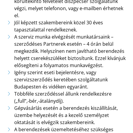
körültekintő felvételét diszpécser szolgálatunk
végzi, melyet telefonon, vagy e-mailben érhetnek
el.
Jól képzett szakembereink közel 30 éves
tapasztalattal rendelkeznek.
A szerviz munka elvégzését munkatársaink –
szerződéses Partnerek esetén – 4 órán belül
megkezdik. Helyszínen nem javítható berendezés
helyett cserekészüléket biztosítunk. Ezzel kívánjuk
elősegíteni a folyamatos munkavégzést.
Igény szerint eseti bejelentésre, vagy
szervizszerződés keretében szolgáltatunk
Budapesten és vidéken egyaránt.
Többféle szerződéssel állunk rendelkezésre
(„full”,-bér,-átalánydíj).
Gépvásárlás esetén a berendezés kiszállítását,
üzembe helyezését és a kezelő személyzet
oktatását is elvégzik szakembereink.
A berendezések üzemeltetéséhez szükséges