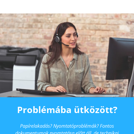
Problémába ütközött?
Papírelakadás? Nyomtatóproblémák? Fontos
dokumentumok nyomtatása előtt áll, de technikai