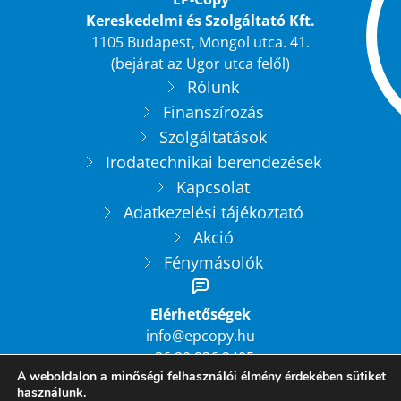
Kereskedelmi és Szolgáltató Kft.
1105 Budapest, Mongol utca. 41.
(bejárat az Ugor utca felől)
Rólunk
Finanszírozás
Szolgáltatások
Irodatechnikai berendezések
Kapcsolat
Adatkezelési tájékoztató
Akció
Fénymásolók
Elérhetőségek
info@epcopy.hu
+36 20 936 2405
A weboldalon a minőségi felhasználói élmény érdekében sütiket
+36 1 208 1239
használunk.