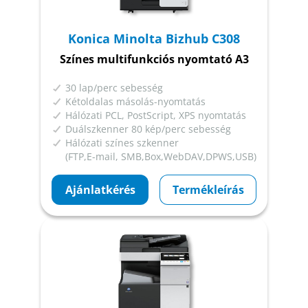
Konica Minolta Bizhub C308
Színes multifunkciós nyomtató A3
30 lap/perc sebesség
Kétoldalas másolás-nyomtatás
Hálózati PCL, PostScript, XPS nyomtatás
Duálszkenner 80 kép/perc sebesség
Hálózati színes szkenner
(FTP,E-mail, SMB,Box,WebDAV,DPWS,USB)
Ajánlatkérés
Termékleírás