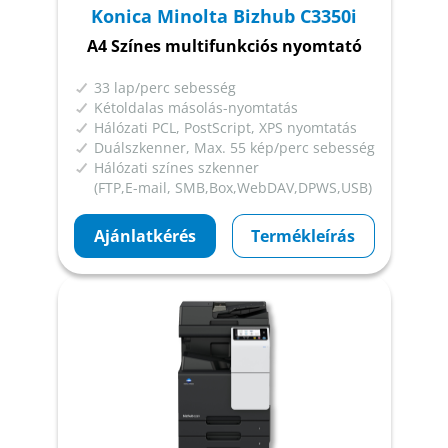
Konica Minolta Bizhub C3350i
A4 Színes multifunkciós nyomtató
33 lap/perc sebesség
Kétoldalas másolás-nyomtatás
Hálózati PCL, PostScript, XPS nyomtatás
Duálszkenner, Max. 55 kép/perc sebesség
Hálózati színes szkenner
(FTP,E-mail, SMB,Box,WebDAV,DPWS,USB)
Ajánlatkérés
Termékleírás