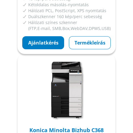
Kétoldalas másolás-nyomtatás
Hálózati PCL, PostScript, XPS nyomtatás
Duálszkenner 160 kép/perc sebesség
Hálózati színes szkenner
(FTP,E-mail, SMB,Box,WebDAV,DPWS,USB)
Ajánlatkérés
Termékleírás
Konica Minolta Bizhub C368