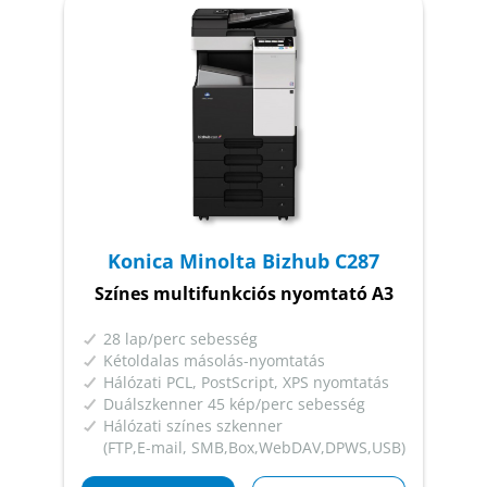
Konica Minolta Bizhub C287
Színes multifunkciós nyomtató A3
28 lap/perc sebesség
Kétoldalas másolás-nyomtatás
Hálózati PCL, PostScript, XPS nyomtatás
Duálszkenner 45 kép/perc sebesség
Hálózati színes szkenner
(FTP,E-mail, SMB,Box,WebDAV,DPWS,USB)