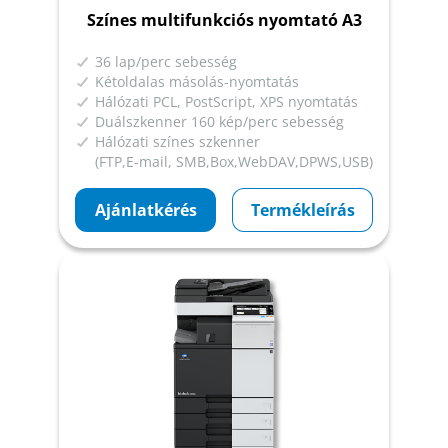
Színes multifunkciós nyomtató A3
36 lap/perc sebesség
Kétoldalas másolás-nyomtatás
Hálózati PCL, PostScript, XPS nyomtatás
Duálszkenner 160 kép/perc sebesség
Hálózati színes szkenner
(FTP,E-mail, SMB,Box,WebDAV,DPWS,USB)
Ajánlatkérés
Termékleírás