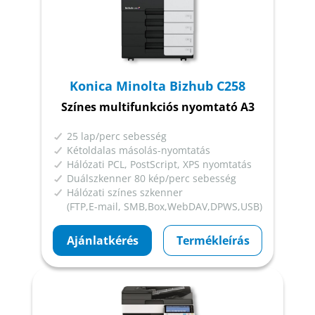
Konica Minolta Bizhub C258
Színes multifunkciós nyomtató A3
25 lap/perc sebesség
Kétoldalas másolás-nyomtatás
Hálózati PCL, PostScript, XPS nyomtatás
Duálszkenner 80 kép/perc sebesség
Hálózati színes szkenner
(FTP,E-mail, SMB,Box,WebDAV,DPWS,USB)
Ajánlatkérés
Termékleírás