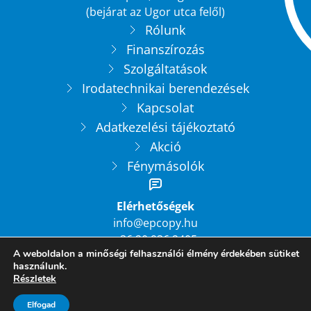
(bejárat az Ugor utca felől)
Rólunk
Finanszírozás
Szolgáltatások
Irodatechnikai berendezések
Kapcsolat
Adatkezelési tájékoztató
Akció
Fénymásolók
Elérhetőségek
info@epcopy.hu
+36 20 936 2405
A weboldalon a minőségi felhasználói élmény érdekében sütiket
+36 1 208 1239
használunk.
Részletek
Elfogad