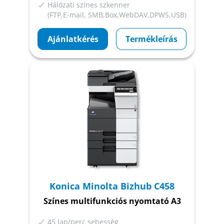
Hálózati színes szkenner
(FTP,E-mail, SMB,Box,WebDAV,DPWS,USB)
Ajánlatkérés
Termékleírás
Konica Minolta Bizhub C458
Színes multifunkciós nyomtató A3
45 lap/perc sebesség