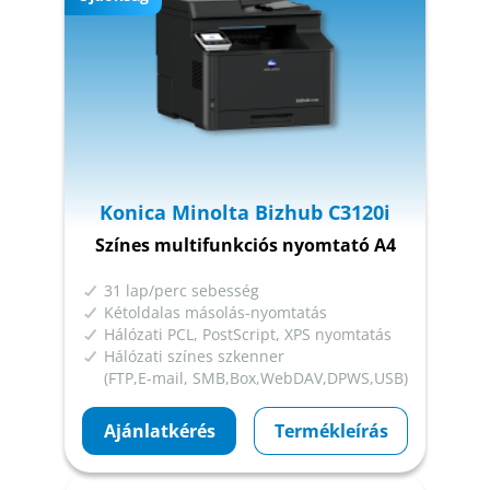
Konica Minolta Bizhub C3120i
Színes multifunkciós nyomtató A4
31 lap/perc sebesség
Kétoldalas másolás-nyomtatás
Hálózati PCL, PostScript, XPS nyomtatás
Hálózati színes szkenner
(FTP,E-mail, SMB,Box,WebDAV,DPWS,USB)
Ajánlatkérés
Termékleírás