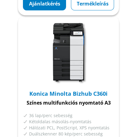
Ajánlatkérés
Termékleírás
Konica Minolta Bizhub C360i
Színes multifunkciós nyomtató A3
36 lap/perc sebesség
Kétoldalas másolás-nyomtatás
Hálózati PCL, PostScript, XPS nyomtatás
Duálszkenner 80 kép/perc sebesség