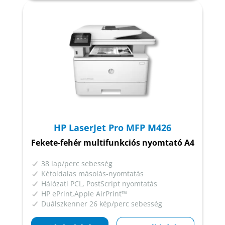
HP LaserJet Pro MFP M426
Fekete-fehér multifunkciós nyomtató A4
38 lap/perc sebesség
Kétoldalas másolás-nyomtatás
Hálózati PCL, PostScript nyomtatás
HP ePrint,Apple AirPrint™
Duálszkenner 26 kép/perc sebesség