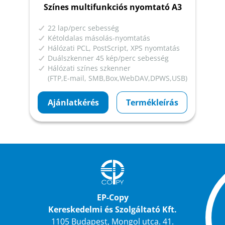
Színes multifunkciós nyomtató A3
22 lap/perc sebesség
Kétoldalas másolás-nyomtatás
Hálózati PCL, PostScript, XPS nyomtatás
Duálszkenner 45 kép/perc sebesség
Hálózati színes szkenner
(FTP,E-mail, SMB,Box,WebDAV,DPWS,USB)
Ajánlatkérés
Termékleírás
EP-Copy
Kereskedelmi és Szolgáltató Kft.
1105 Budapest, Mongol utca. 41.