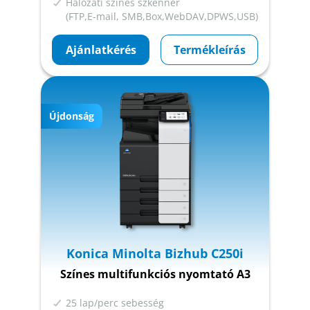
Hálózati színes szkenner
(FTP,E-mail, SMB,Box,WebDAV,DPWS,USB)
Ajánlatkérés
Termékleírás
Újdonság
Konica Minolta Bizhub C250i
Színes multifunkciós nyomtató A3
25 lap/perc sebesség