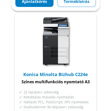
Ajánlatkérés
Termékleírás
Konica Minolta Bizhub C224e
Színes multifunkciós nyomtató A3
22 lap/perc sebesség
Kétoldalas másolás-nyomtatás
Hálózati PCL, PostScript, XPS nyomtatás
Duálszkenner 80 kép/perc sebesség