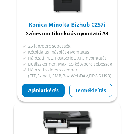
Konica Minolta Bizhub C257i
Színes multifunkciós nyomtató A3
25 lap/perc sebesség
Kétoldalas másolás-nyomtatás
Hálózati PCL, PostScript, XPS nyomtatás
Duálszkenner, Max. 55 kép/perc sebesség
Hálózati színes szkenner
(FTP,E-mail, SMB,Box,WebDAV,DPWS,USB)
Ajánlatkérés
Termékleírás