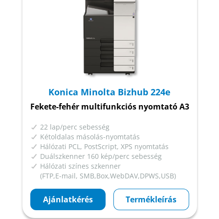
Konica Minolta Bizhub 224e
Fekete-fehér multifunkciós nyomtató A3
22 lap/perc sebesség
Kétoldalas másolás-nyomtatás
Hálózati PCL, PostScript, XPS nyomtatás
Duálszkenner 160 kép/perc sebesség
Hálózati színes szkenner
(FTP,E-mail, SMB,Box,WebDAV,DPWS,USB)
Ajánlatkérés
Termékleírás