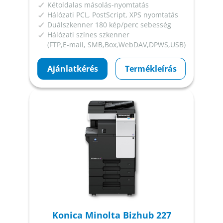
Kétoldalas másolás-nyomtatás
Hálózati PCL, PostScript, XPS nyomtatás
Duálszkenner 180 kép/perc sebesség
Hálózati színes szkenner
(FTP,E-mail, SMB,Box,WebDAV,DPWS,USB)
Ajánlatkérés
Termékleírás
Konica Minolta Bizhub 227