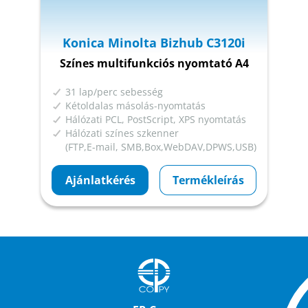
Konica Minolta Bizhub C3120i
Színes multifunkciós nyomtató A4
31 lap/perc sebesség
Kétoldalas másolás-nyomtatás
Hálózati PCL, PostScript, XPS nyomtatás
Hálózati színes szkenner
(FTP,E-mail, SMB,Box,WebDAV,DPWS,USB)
Ajánlatkérés
Termékleírás