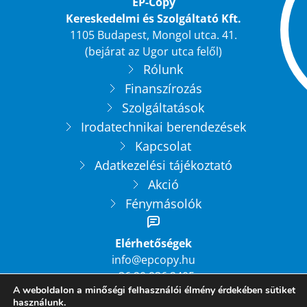
EP-Copy
Kereskedelmi és Szolgáltató Kft.
1105 Budapest, Mongol utca. 41.
(bejárat az Ugor utca felől)
Rólunk
Finanszírozás
Szolgáltatások
Irodatechnikai berendezések
Kapcsolat
Adatkezelési tájékoztató
Akció
Fénymásolók
Elérhetőségek
info@epcopy.hu
+36 20 936 2405
A weboldalon a minőségi felhasználói élmény érdekében sütiket
+36 1 208 1239
használunk.