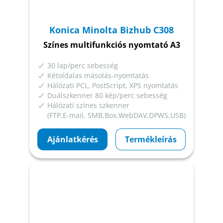
Konica Minolta Bizhub C308
Színes multifunkciós nyomtató A3
30 lap/perc sebesség
Kétoldalas másolás-nyomtatás
Hálózati PCL, PostScript, XPS nyomtatás
Duálszkenner 80 kép/perc sebesség
Hálózati színes szkenner
(FTP,E-mail, SMB,Box,WebDAV,DPWS,USB)
Ajánlatkérés
Termékleírás