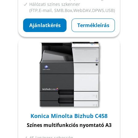
Hálózati színes szkenner
(FTP,E-mail, SMB,Box,WebDAV,DPWS,USB)
Ajánlatkérés
Termékleírás
Konica Minolta Bizhub C458
Színes multifunkciós nyomtató A3
45 lap/perc sebesség