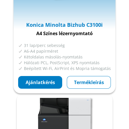
Konica Minolta Bizhub C3100i
A4 Színes lézernyomtató
31 lap/perc sebesség
A6-A4 papírméret
Kétoldalas másolás-nyomtatás
Hálózati PCL, PostScript, XPS nyomtatás
Beépített Wi-Fi, AirPrint és Mopria támogatás
Ajánlatkérés
Termékleírás