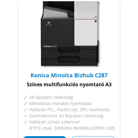
Konica Minolta Bizhub C287
Színes multifunkciós nyomtató A3
28 lap/perc sebesség
Kétoldalas másolás-nyomtatás
Hálózati PCL, PostScript, XPS nyomtatás
Duálszkenner 45 kép/perc sebesség
Hálózati színes szkenner
(FTP,E-mail, SMB,Box,WebDAV,DPWS,USB)