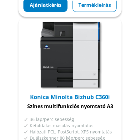
Ajánlatkérés
Termékleírás
Konica Minolta Bizhub C360i
Színes multifunkciós nyomtató A3
36 lap/perc sebesség
Kétoldalas másolás-nyomtatás
Hálózati PCL, PostScript, XPS nyomtatás
Duálszkenner 80 kép/perc sebesség