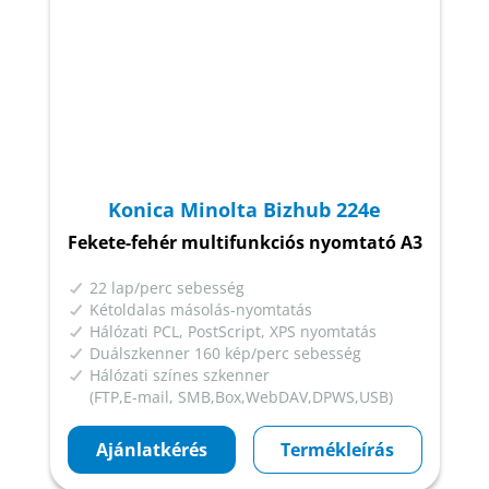
Konica Minolta Bizhub 224e
Fekete-fehér multifunkciós nyomtató A3
22 lap/perc sebesség
Kétoldalas másolás-nyomtatás
Hálózati PCL, PostScript, XPS nyomtatás
Duálszkenner 160 kép/perc sebesség
Hálózati színes szkenner
(FTP,E-mail, SMB,Box,WebDAV,DPWS,USB)
Ajánlatkérés
Termékleírás