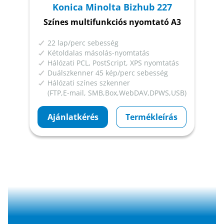
Konica Minolta Bizhub 227
Színes multifunkciós nyomtató A3
22 lap/perc sebesség
Kétoldalas másolás-nyomtatás
Hálózati PCL, PostScript, XPS nyomtatás
Duálszkenner 45 kép/perc sebesség
Hálózati színes szkenner
(FTP,E-mail, SMB,Box,WebDAV,DPWS,USB)
Ajánlatkérés
Termékleírás