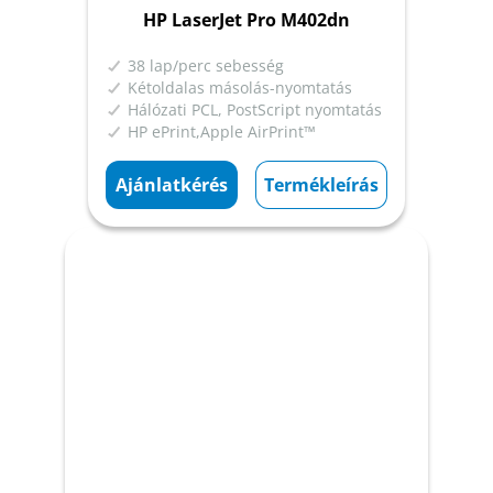
HP LaserJet Pro M402dn
38 lap/perc sebesség
Kétoldalas másolás-nyomtatás
Hálózati PCL, PostScript nyomtatás
HP ePrint,Apple AirPrint™
Ajánlatkérés
Termékleírás