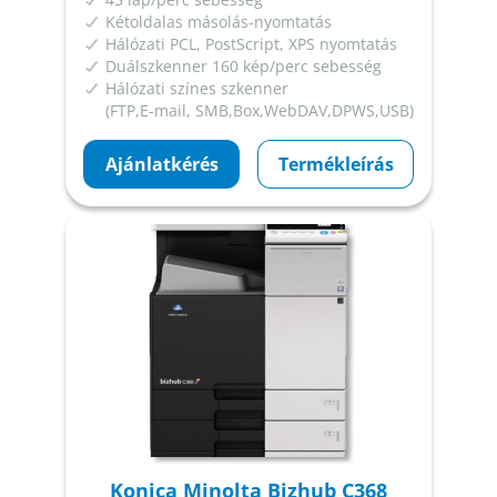
Kétoldalas másolás-nyomtatás
Hálózati PCL, PostScript, XPS nyomtatás
Duálszkenner 160 kép/perc sebesség
Hálózati színes szkenner
(FTP,E-mail, SMB,Box,WebDAV,DPWS,USB)
Ajánlatkérés
Termékleírás
Konica Minolta Bizhub C368