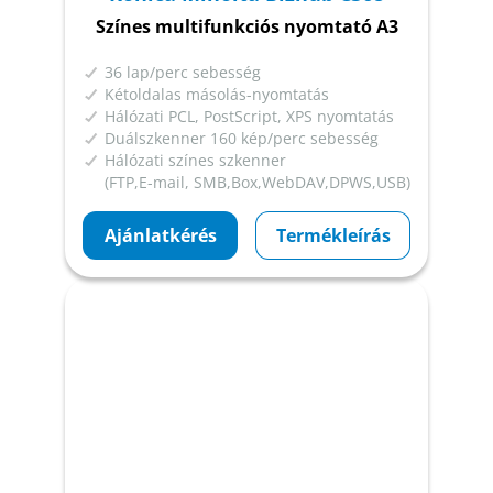
Színes multifunkciós nyomtató A3
36 lap/perc sebesség
Kétoldalas másolás-nyomtatás
Hálózati PCL, PostScript, XPS nyomtatás
Duálszkenner 160 kép/perc sebesség
Hálózati színes szkenner
(FTP,E-mail, SMB,Box,WebDAV,DPWS,USB)
Ajánlatkérés
Termékleírás