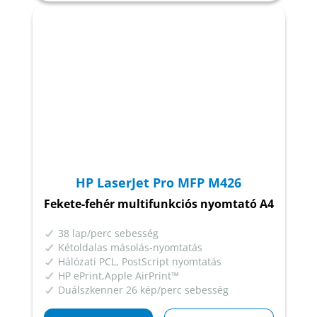
HP LaserJet Pro MFP M426
Fekete-fehér multifunkciós nyomtató A4
38 lap/perc sebesség
Kétoldalas másolás-nyomtatás
Hálózati PCL, PostScript nyomtatás
HP ePrint,Apple AirPrint™
Duálszkenner 26 kép/perc sebesség