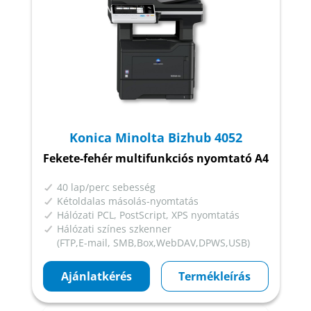
Konica Minolta Bizhub 4052
Fekete-fehér multifunkciós nyomtató A4
40 lap/perc sebesség
Kétoldalas másolás-nyomtatás
Hálózati PCL, PostScript, XPS nyomtatás
Hálózati színes szkenner
(FTP,E-mail, SMB,Box,WebDAV,DPWS,USB)
Ajánlatkérés
Termékleírás