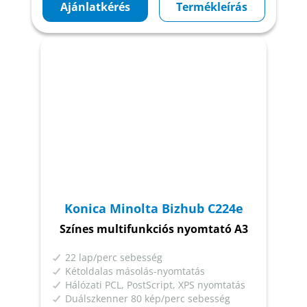
Ajánlatkérés
Termékleírás
Konica Minolta Bizhub C224e
Színes multifunkciós nyomtató A3
22 lap/perc sebesség
Kétoldalas másolás-nyomtatás
Hálózati PCL, PostScript, XPS nyomtatás
Duálszkenner 80 kép/perc sebesség