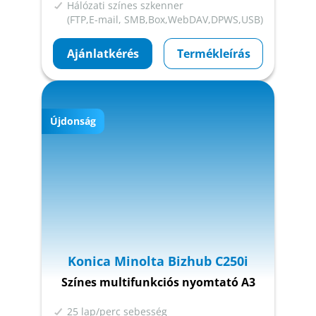
Hálózati színes szkenner
(FTP,E-mail, SMB,Box,WebDAV,DPWS,USB)
Ajánlatkérés
Termékleírás
Újdonság
Konica Minolta Bizhub C250i
Színes multifunkciós nyomtató A3
25 lap/perc sebesség