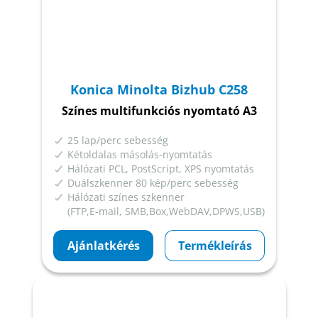
Konica Minolta Bizhub C258
Színes multifunkciós nyomtató A3
25 lap/perc sebesség
Kétoldalas másolás-nyomtatás
Hálózati PCL, PostScript, XPS nyomtatás
Duálszkenner 80 kép/perc sebesség
Hálózati színes szkenner
(FTP,E-mail, SMB,Box,WebDAV,DPWS,USB)
Ajánlatkérés
Termékleírás