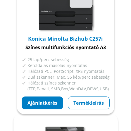
Konica Minolta Bizhub C257i
Színes multifunkciós nyomtató A3
25 lap/perc sebesség
Kétoldalas másolás-nyomtatás
Hálózati PCL, PostScript, XPS nyomtatás
Duálszkenner, Max. 55 kép/perc sebesség
Hálózati színes szkenner
(FTP,E-mail, SMB,Box,WebDAV,DPWS,USB)
Ajánlatkérés
Termékleírás