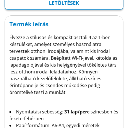
LETÖLTÉSEK
Termék leírás
Élvezze a stílusos és kompakt asztali 4 az 1-ben
készüléket, amelyet személyes használatra
terveztek otthoni irodájába, valamint kis irodai
csapatok számára. Beépített Wi-Fi-jével, kétoldalas
lapadagolójával és kis helyigényével tökéletes társ
lesz otthoni irodai feladataihoz. Könnyen
használható kezelőfelülete, állítható színes
érintőpanelje és csendes működése pedig
örömtelivé teszi a munkát.
Nyomtatási sebesség:
31 lap/perc
színesben és
fekete-fehérben
Papírformátum: A6-A4, egyedi méretek