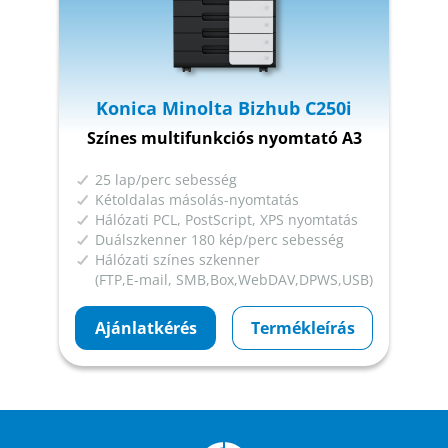
Konica Minolta Bizhub C250i
Színes multifunkciós nyomtató A3
25 lap/perc sebesség
Kétoldalas másolás-nyomtatás
Hálózati PCL, PostScript, XPS nyomtatás
Duálszkenner 180 kép/perc sebesség
Hálózati színes szkenner
(FTP,E-mail, SMB,Box,WebDAV,DPWS,USB)
Ajánlatkérés
Termékleírás