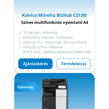
Konica Minolta Bizhub C3120i
Színes multifunkciós nyomtató A4
31 lap/perc sebesség
Kétoldalas másolás-nyomtatás
Hálózati PCL, PostScript, XPS nyomtatás
Hálózati színes szkenner
(FTP,E-mail, SMB,Box,WebDAV,DPWS,USB)
Ajánlatkérés
Termékleírás
Újdonság