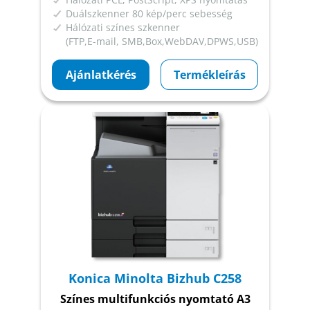
Duálszkenner 80 kép/perc sebesség
Hálózati színes szkenner
(FTP,E-mail, SMB,Box,WebDAV,DPWS,USB)
Ajánlatkérés
Termékleírás
Konica Minolta Bizhub C258
Színes multifunkciós nyomtató A3