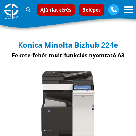
Ajánlatkérés
Belépés
Konica Minolta Bizhub 224e
Fekete-fehér multifunkciós nyomtató A3