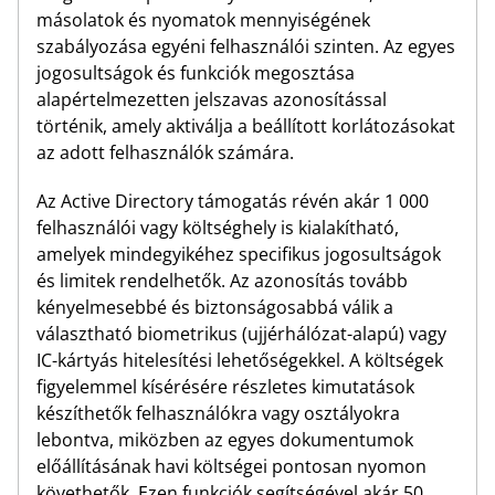
másolatok és nyomatok mennyiségének
szabályozása egyéni felhasználói szinten. Az egyes
jogosultságok és funkciók megosztása
alapértelmezetten jelszavas azonosítással
történik, amely aktiválja a beállított korlátozásokat
az adott felhasználók számára.
Az Active Directory támogatás révén akár 1 000
felhasználói vagy költséghely is kialakítható,
amelyek mindegyikéhez specifikus jogosultságok
és limitek rendelhetők. Az azonosítás tovább
kényelmesebbé és biztonságosabbá válik a
választható biometrikus (ujjérhálózat-alapú) vagy
IC-kártyás hitelesítési lehetőségekkel. A költségek
figyelemmel kísérésére részletes kimutatások
készíthetők felhasználókra vagy osztályokra
lebontva, miközben az egyes dokumentumok
előállításának havi költségei pontosan nyomon
követhetők. Ezen funkciók segítségével akár 50