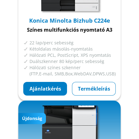
Konica Minolta Bizhub C224e
Színes multifunkciós nyomtató A3
22 lap/perc sebesség
Kétoldalas másolás-nyomtatás
Hálózati PCL, PostScript, XPS nyomtatás
Duálszkenner 80 kép/perc sebesség
Hálózati színes szkenner
(FTP,E-mail, SMB,Box,WebDAV,DPWS,USB)
Ajánlatkérés
Termékleírás
Újdonság