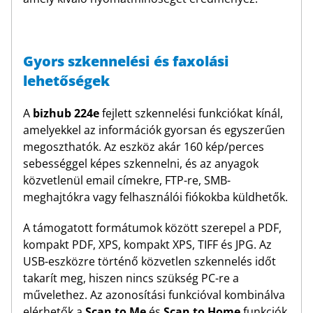
Gyors szkennelési és faxolási
lehetőségek
A
bizhub 224e
fejlett szkennelési funkciókat kínál,
amelyekkel az információk gyorsan és egyszerűen
megoszthatók. Az eszköz akár 160 kép/perces
sebességgel képes szkennelni, és az anyagok
közvetlenül email címekre, FTP-re, SMB-
meghajtókra vagy felhasználói fiókokba küldhetők.
A támogatott formátumok között szerepel a PDF,
kompakt PDF, XPS, kompakt XPS, TIFF és JPG. Az
USB-eszközre történő közvetlen szkennelés időt
takarít meg, hiszen nincs szükség PC-re a
művelethez. Az azonosítási funkcióval kombinálva
elérhetők a
Scan to Me
és
Scan to Home
funkciók,