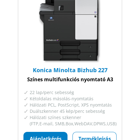
Konica Minolta Bizhub 227
Színes multifunkciós nyomtató A3
22 lap/perc sebesség
Kétoldalas másolás-nyomtatás
Hálózati PCL, PostScript, XPS nyomtatás
Duálszkenner 45 kép/perc sebesség
Hálózati színes szkenner
(FTP,E-mail, SMB,Box,WebDAV,DPWS,USB)
Ajánlatkérés
Termékleírás