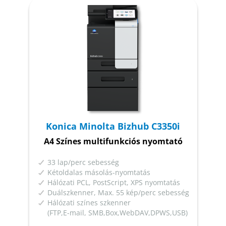
Konica Minolta Bizhub C3350i
A4 Színes multifunkciós nyomtató
33 lap/perc sebesség
Kétoldalas másolás-nyomtatás
Hálózati PCL, PostScript, XPS nyomtatás
Duálszkenner, Max. 55 kép/perc sebesség
Hálózati színes szkenner
(FTP,E-mail, SMB,Box,WebDAV,DPWS,USB)