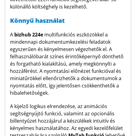
különálló költséghely is kezelhető.
Könnyű használat
A
bizhub 224e
multifunkciós eszközökkel a
mindennapi dokumentumkezelési feladatok
egyszerűen és kényelmesen végezhetők el. A
felhasználóbarát színes érintőképernyő dönthető
és forgatható kialakítású, amely megkönnyíti a
hozzáférést. A nyomtatási előnézet funkcióval és
miniatűrökkel ellenőrizhetők a dokumentumok a
nyomtatás előtt, így jelentősen csökkenthetők a
hibalehetőségek.
A kijelző logikus elrendezése, az animációs
segítségnyújtó funkció, valamint az opcionális
billentyűzet hozzájárul a készülékek intuitív és
kényelmes használatához. Az egyedi kezelőfelület
testreszabására szolgáló
MyTab funkció
lehetővé