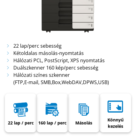
22 lap/perc sebesség
Kétoldalas másolás-nyomtatás
Hálózati PCL, PostScript, XPS nyomtatás
Duálszkenner 160 kép/perc sebesség
Hálózati színes szkenner
(FTP,E-mail, SMB,Box,WebDAV,DPWS,USB)
Könnyű
22 lap / perc
160 lap / perc
Másolás
kezelés