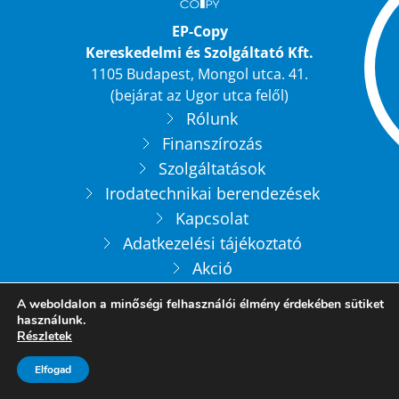
EP-Copy
Kereskedelmi és Szolgáltató Kft.
1105 Budapest, Mongol utca. 41.
(bejárat az Ugor utca felől)
Rólunk
Finanszírozás
Szolgáltatások
Irodatechnikai berendezések
Kapcsolat
Adatkezelési tájékoztató
Akció
Fénymásolók
A weboldalon a minőségi felhasználói élmény érdekében sütiket
használunk.
Részletek
Elérhetőségek
info@epcopy.hu
Elfogad
+36 20 936 2405