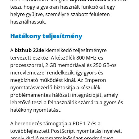
teszi, hogy a gyakran használt funkciókat egy
helyre gyűjtve, személyre szabott felületen
használhassuk.
Hatékony teljesítmény
A
bizhub 224e
kiemelkedő teljesítményre
tervezett eszköz. A készülék 800 MHz-es
processzorral, 2 GB memóriával és 250 GB-os
merevlemezzel rendelkezik, így gyors és
megbízható működést kínál. Az Emperon
nyomtatásvezérlő biztosítja a készülék
problémamentes hálózati integrációját, amely
lehetővé teszi a felhasználók számára a gyors és
hatékony nyomtatást.
A berendezés támogatja a PDF 1.7 és a
továbbfejlesztett PostScript nyomtatási nyelvet,
amely kiváló nyomatminőséget eredményez.