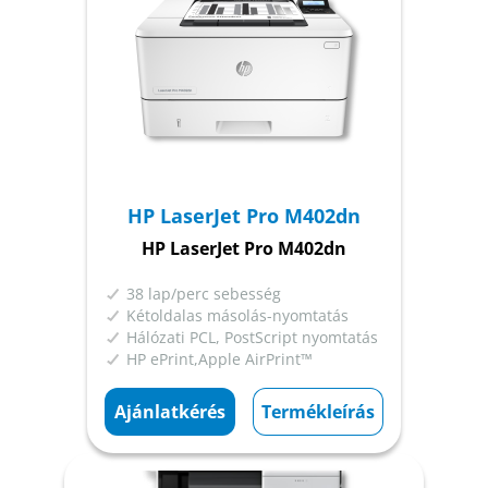
HP LaserJet Pro M402dn
HP LaserJet Pro M402dn
38 lap/perc sebesség
Kétoldalas másolás-nyomtatás
Hálózati PCL, PostScript nyomtatás
HP ePrint,Apple AirPrint™
Ajánlatkérés
Termékleírás