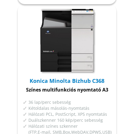
Konica Minolta Bizhub C368
Színes multifunkciós nyomtató A3
36 lap/perc sebesség
Kétoldalas másolás-nyomtatás
Hálózati PCL, PostScript, XPS nyomtatás
Duálszkenner 160 kép/perc sebesség
Hálózati színes szkenner
(FTP,E-mail, SMB,Box,WebDAV,DPWS,USB)