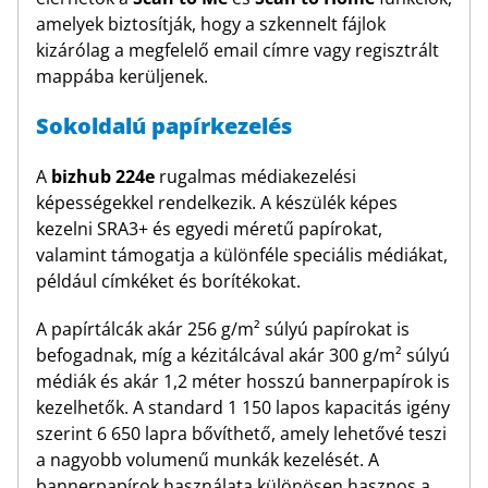
amelyek biztosítják, hogy a szkennelt fájlok
kizárólag a megfelelő email címre vagy regisztrált
mappába kerüljenek.
Sokoldalú papírkezelés
A
bizhub 224e
rugalmas médiakezelési
képességekkel rendelkezik. A készülék képes
kezelni SRA3+ és egyedi méretű papírokat,
valamint támogatja a különféle speciális médiákat,
például címkéket és borítékokat.
A papírtálcák akár 256 g/m² súlyú papírokat is
befogadnak, míg a kézitálcával akár 300 g/m² súlyú
médiák és akár 1,2 méter hosszú bannerpapírok is
kezelhetők. A standard 1 150 lapos kapacitás igény
szerint 6 650 lapra bővíthető, amely lehetővé teszi
a nagyobb volumenű munkák kezelését. A
bannerpapírok használata különösen hasznos a