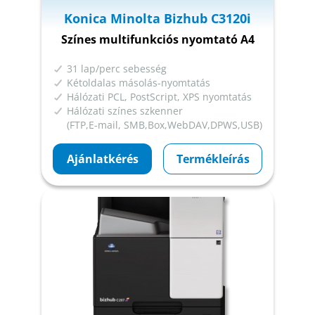
Konica Minolta Bizhub C3120i
Színes multifunkciós nyomtató A4
31 lap/perc sebesség
Kétoldalas másolás-nyomtatás
Hálózati PCL, PostScript, XPS nyomtatás
Hálózati színes szkenner
(FTP,E-mail, SMB,Box,WebDAV,DPWS,USB)
Ajánlatkérés
Termékleírás