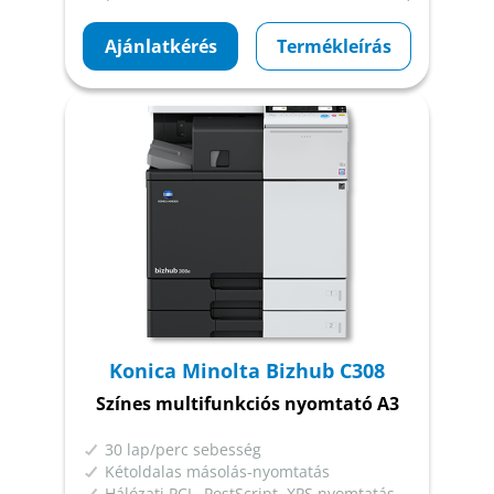
Ajánlatkérés
Termékleírás
Konica Minolta Bizhub C308
Színes multifunkciós nyomtató A3
30 lap/perc sebesség
Kétoldalas másolás-nyomtatás
Hálózati PCL, PostScript, XPS nyomtatás