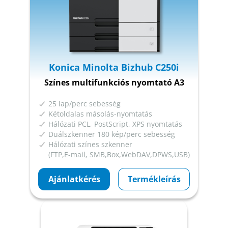
Konica Minolta Bizhub C250i
Színes multifunkciós nyomtató A3
25 lap/perc sebesség
Kétoldalas másolás-nyomtatás
Hálózati PCL, PostScript, XPS nyomtatás
Duálszkenner 180 kép/perc sebesség
Hálózati színes szkenner
(FTP,E-mail, SMB,Box,WebDAV,DPWS,USB)
Ajánlatkérés
Termékleírás