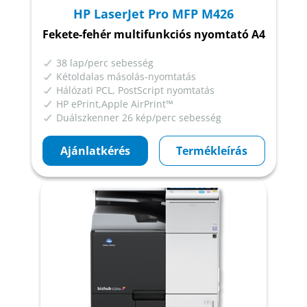
HP LaserJet Pro MFP M426
Fekete-fehér multifunkciós nyomtató A4
38 lap/perc sebesség
Kétoldalas másolás-nyomtatás
Hálózati PCL, PostScript nyomtatás
HP ePrint,Apple AirPrint™
Duálszkenner 26 kép/perc sebesség
Ajánlatkérés
Termékleírás