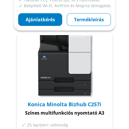
Beépített Wi-Fi, AirPrint és Mopria támogatás
Ajánlatkérés
Termékleírás
Konica Minolta Bizhub C257i
Színes multifunkciós nyomtató A3
25 lap/perc sebesség