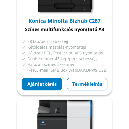
Konica Minolta Bizhub C287
Színes multifunkciós nyomtató A3
28 lap/perc sebesség
Kétoldalas másolás-nyomtatás
Hálózati PCL, PostScript, XPS nyomtatás
Duálszkenner 45 kép/perc sebesség
Hálózati színes szkenner
(FTP,E-mail, SMB,Box,WebDAV,DPWS,USB)
Ajánlatkérés
Termékleírás