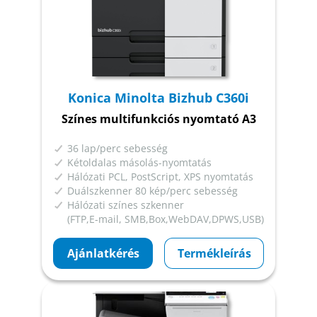
Konica Minolta Bizhub C360i
Színes multifunkciós nyomtató A3
36 lap/perc sebesség
Kétoldalas másolás-nyomtatás
Hálózati PCL, PostScript, XPS nyomtatás
Duálszkenner 80 kép/perc sebesség
Hálózati színes szkenner
(FTP,E-mail, SMB,Box,WebDAV,DPWS,USB)
Ajánlatkérés
Termékleírás