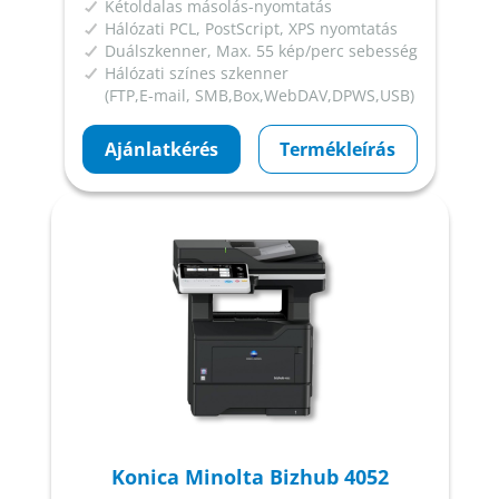
Kétoldalas másolás-nyomtatás
Hálózati PCL, PostScript, XPS nyomtatás
Duálszkenner, Max. 55 kép/perc sebesség
Hálózati színes szkenner
(FTP,E-mail, SMB,Box,WebDAV,DPWS,USB)
Ajánlatkérés
Termékleírás
Konica Minolta Bizhub 4052