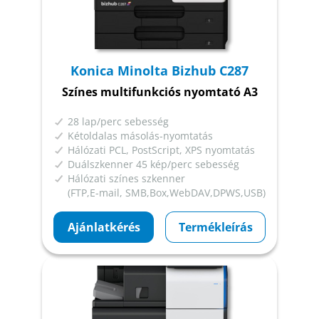
Konica Minolta Bizhub C287
Színes multifunkciós nyomtató A3
28 lap/perc sebesség
Kétoldalas másolás-nyomtatás
Hálózati PCL, PostScript, XPS nyomtatás
Duálszkenner 45 kép/perc sebesség
Hálózati színes szkenner
(FTP,E-mail, SMB,Box,WebDAV,DPWS,USB)
Ajánlatkérés
Termékleírás