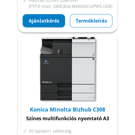
Hálózati színes szkenner
(FTP,E-mail, SMB,Box,WebDAV,DPWS,USB)
Ajánlatkérés
Termékleírás
Konica Minolta Bizhub C308
Színes multifunkciós nyomtató A3
30 lap/perc sebesség