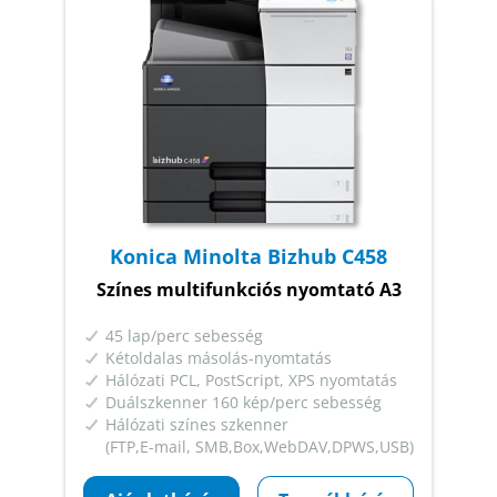
Konica Minolta Bizhub C458
Színes multifunkciós nyomtató A3
45 lap/perc sebesség
Kétoldalas másolás-nyomtatás
Hálózati PCL, PostScript, XPS nyomtatás
Duálszkenner 160 kép/perc sebesség
Hálózati színes szkenner
(FTP,E-mail, SMB,Box,WebDAV,DPWS,USB)