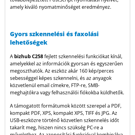
amely kiváló nyomatminőséget eredményez.
Gyors szkennelési és faxolási
lehetőségek
A
bizhub C258
fejlett szkennelési funkciókat kínál,
amelyekkel az információk gyorsan és egyszerűen
megoszthatók. Az eszköz akár 160 kép/perces
sebességgel képes szkennelni, és az anyagok
közvetlenül email címekre, FTP-re, SMB-
meghajtókra vagy felhasználói fiókokba küldhetők.
A támogatott formátumok között szerepel a PDF,
kompakt PDF, XPS, kompakt XPS, TIFF és JPG. Az
USB-eszközre történő közvetlen szkennelés időt
takarít meg, hiszen nincs szükség PC-re a
művelethez. Az azonosítási funkcióval kombinálva