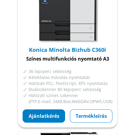
Konica Minolta Bizhub C360i
Színes multifunkciós nyomtató A3
36 lap/perc sebesség
Kétoldalas másolás-nyomtatás
Hálózati PCL, PostScript, XPS nyomtatás
Duálszkenner 80 kép/perc sebesség
Hálózati színes szkenner
(FTP,E-mail, SMB,Box,WebDAV,DPWS,USB)
Ajánlatkérés
Termékleírás