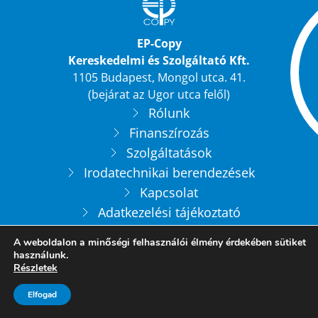
EP-Copy
Kereskedelmi és Szolgáltató Kft.
1105 Budapest, Mongol utca. 41.
(bejárat az Ugor utca felől)
Rólunk
Finanszírozás
Szolgáltatások
Irodatechnikai berendezések
Kapcsolat
Adatkezelési tájékoztató
Akció
A weboldalon a minőségi felhasználói élmény érdekében sütiket
Fénymásolók
használunk.
Részletek
Elérhetőségek
Elfogad
info@epcopy.hu