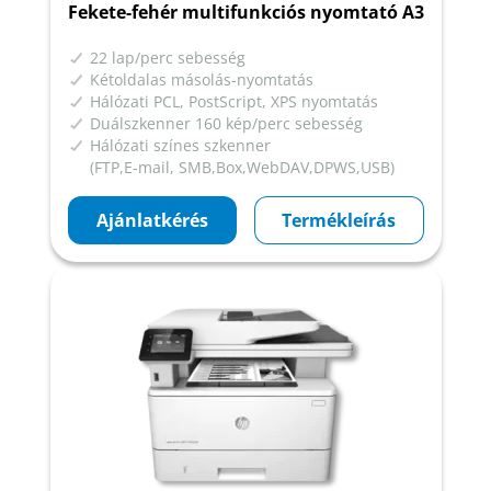
Fekete-fehér multifunkciós nyomtató A3
22 lap/perc sebesség
Kétoldalas másolás-nyomtatás
Hálózati PCL, PostScript, XPS nyomtatás
Duálszkenner 160 kép/perc sebesség
Hálózati színes szkenner
(FTP,E-mail, SMB,Box,WebDAV,DPWS,USB)
Ajánlatkérés
Termékleírás