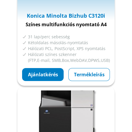
Konica Minolta Bizhub C3120i
Színes multifunkciós nyomtató A4
31 lap/perc sebesség
Kétoldalas másolás-nyomtatás
Hálózati PCL, PostScript, XPS nyomtatás
Hálózati színes szkenner
(FTP,E-mail, SMB,Box,WebDAV,DPWS,USB)
Ajánlatkérés
Termékleírás