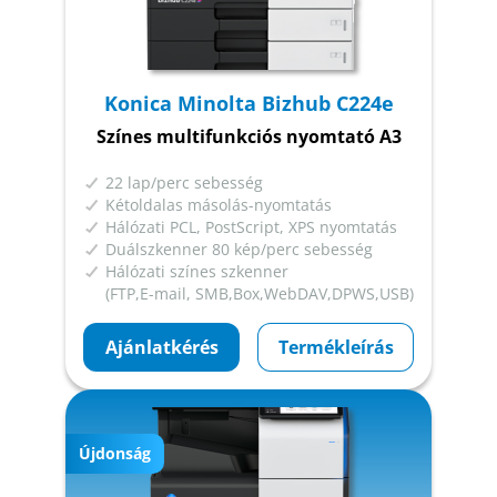
Konica Minolta Bizhub C224e
Színes multifunkciós nyomtató A3
22 lap/perc sebesség
Kétoldalas másolás-nyomtatás
Hálózati PCL, PostScript, XPS nyomtatás
Duálszkenner 80 kép/perc sebesség
Hálózati színes szkenner
(FTP,E-mail, SMB,Box,WebDAV,DPWS,USB)
Ajánlatkérés
Termékleírás
Újdonság