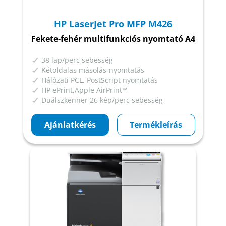
HP LaserJet Pro MFP M426
Fekete-fehér multifunkciós nyomtató A4
38 lap/perc sebesség
Kétoldalas másolás-nyomtatás
Hálózati PCL, PostScript nyomtatás
HP ePrint,Apple AirPrint™
Duálszkenner 26 kép/perc sebesség
Ajánlatkérés
Termékleírás