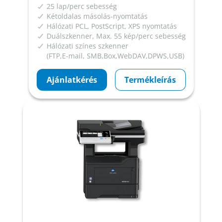
25 lap/perc sebesség
Kétoldalas másolás-nyomtatás
Hálózati PCL, PostScript, XPS nyomtatás
Duálszkenner, Max. 55 kép/perc sebesség
Hálózati színes szkenner
(FTP,E-mail, SMB,Box,WebDAV,DPWS,USB)
Ajánlatkérés
Termékleírás