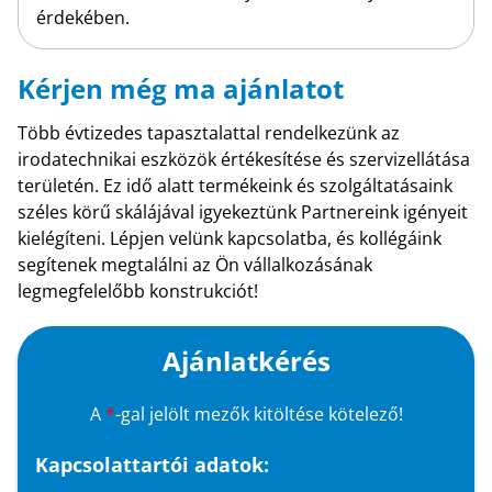
érdekében.
Kérjen még ma ajánlatot
Több évtizedes tapasztalattal rendelkezünk az
irodatechnikai eszközök értékesítése és szervizellátása
területén. Ez idő alatt termékeink és szolgáltatásaink
széles körű skálájával igyekeztünk Partnereink igényeit
kielégíteni. Lépjen velünk kapcsolatba, és kollégáink
segítenek megtalálni az Ön vállalkozásának
legmegfelelőbb konstrukciót!
Ajánlatkérés
A
*
-gal jelölt mezők kitöltése kötelező!
Kapcsolattartói adatok: