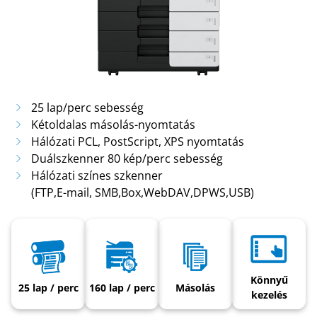
25 lap/perc sebesség
Kétoldalas másolás-nyomtatás
Hálózati PCL, PostScript, XPS nyomtatás
Duálszkenner 80 kép/perc sebesség
Hálózati színes szkenner
(FTP,E-mail, SMB,Box,WebDAV,DPWS,USB)
Könnyű
25 lap / perc
160 lap / perc
Másolás
kezelés