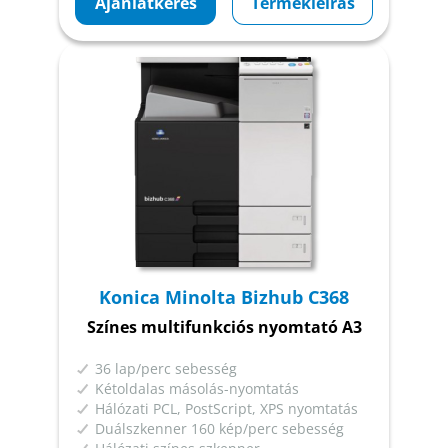
Ajánlatkérés
Termékleírás
Konica Minolta Bizhub C368
Színes multifunkciós nyomtató A3
36 lap/perc sebesség
Kétoldalas másolás-nyomtatás
Hálózati PCL, PostScript, XPS nyomtatás
Duálszkenner 160 kép/perc sebesség