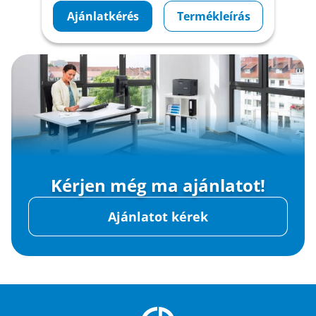
Ajánlatkérés
Termékleírás
Kérjen még ma ajánlatot!
Ajánlatot kérek