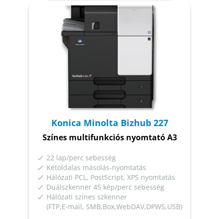
Konica Minolta Bizhub 227
Színes multifunkciós nyomtató A3
22 lap/perc sebesség
Kétoldalas másolás-nyomtatás
Hálózati PCL, PostScript, XPS nyomtatás
Duálszkenner 45 kép/perc sebesség
Hálózati színes szkenner
(FTP,E-mail, SMB,Box,WebDAV,DPWS,USB)