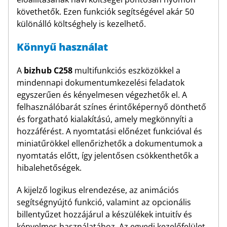
követhetők. Ezen funkciók segítségével akár 50
különálló költséghely is kezelhető.
Könnyű használat
A
bizhub C258
multifunkciós eszközökkel a
mindennapi dokumentumkezelési feladatok
egyszerűen és kényelmesen végezhetők el. A
felhasználóbarát színes érintőképernyő dönthető
és forgatható kialakítású, amely megkönnyíti a
hozzáférést. A nyomtatási előnézet funkcióval és
miniatűrökkel ellenőrizhetők a dokumentumok a
nyomtatás előtt, így jelentősen csökkenthetők a
hibalehetőségek.
A kijelző logikus elrendezése, az animációs
segítségnyújtó funkció, valamint az opcionális
billentyűzet hozzájárul a készülékek intuitív és
kényelmes használatához. Az egyedi kezelőfelület