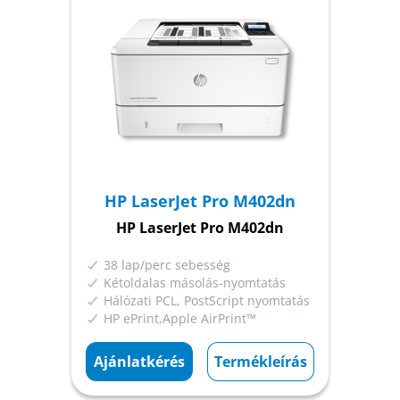
HP LaserJet Pro M402dn
HP LaserJet Pro M402dn
38 lap/perc sebesség
Kétoldalas másolás-nyomtatás
Hálózati PCL, PostScript nyomtatás
HP ePrint,Apple AirPrint™
Ajánlatkérés
Termékleírás