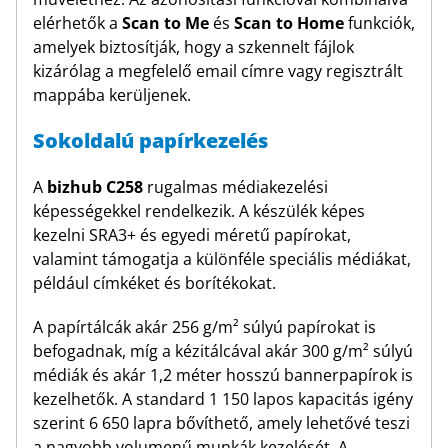
elérhetők a
Scan to Me
és
Scan to Home
funkciók,
amelyek biztosítják, hogy a szkennelt fájlok
kizárólag a megfelelő email címre vagy regisztrált
mappába kerüljenek.
Sokoldalú papírkezelés
A
bizhub C258
rugalmas médiakezelési
képességekkel rendelkezik. A készülék képes
kezelni SRA3+ és egyedi méretű papírokat,
valamint támogatja a különféle speciális médiákat,
például címkéket és borítékokat.
A papírtálcák akár 256 g/m² súlyú papírokat is
befogadnak, míg a kézitálcával akár 300 g/m² súlyú
médiák és akár 1,2 méter hosszú bannerpapírok is
kezelhetők. A standard 1 150 lapos kapacitás igény
szerint 6 650 lapra bővíthető, amely lehetővé teszi
a nagyobb volumenű munkák kezelését. A