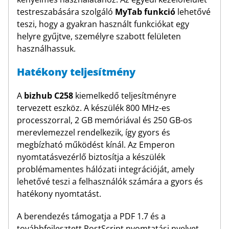
testreszabására szolgáló
MyTab funkció
lehetővé
teszi, hogy a gyakran használt funkciókat egy
helyre gyűjtve, személyre szabott felületen
használhassuk.
Hatékony teljesítmény
A
bizhub C258
kiemelkedő teljesítményre
tervezett eszköz. A készülék 800 MHz-es
processzorral, 2 GB memóriával és 250 GB-os
merevlemezzel rendelkezik, így gyors és
megbízható működést kínál. Az Emperon
nyomtatásvezérlő biztosítja a készülék
problémamentes hálózati integrációját, amely
lehetővé teszi a felhasználók számára a gyors és
hatékony nyomtatást.
A berendezés támogatja a PDF 1.7 és a
továbbfejlesztett PostScript nyomtatási nyelvet,