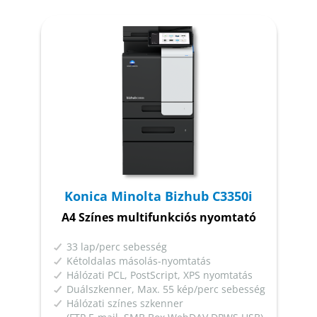
Konica Minolta Bizhub C3350i
A4 Színes multifunkciós nyomtató
33 lap/perc sebesség
Kétoldalas másolás-nyomtatás
Hálózati PCL, PostScript, XPS nyomtatás
Duálszkenner, Max. 55 kép/perc sebesség
Hálózati színes szkenner