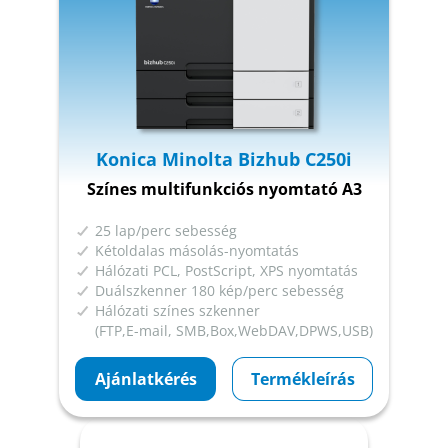
Konica Minolta Bizhub C250i
Színes multifunkciós nyomtató A3
25 lap/perc sebesség
Kétoldalas másolás-nyomtatás
Hálózati PCL, PostScript, XPS nyomtatás
Duálszkenner 180 kép/perc sebesség
Hálózati színes szkenner
(FTP,E-mail, SMB,Box,WebDAV,DPWS,USB)
Ajánlatkérés
Termékleírás