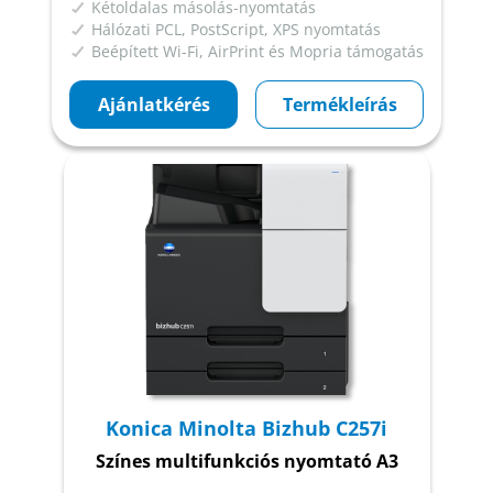
Kétoldalas másolás-nyomtatás
Hálózati PCL, PostScript, XPS nyomtatás
Beépített Wi-Fi, AirPrint és Mopria támogatás
Ajánlatkérés
Termékleírás
Konica Minolta Bizhub C257i
Színes multifunkciós nyomtató A3