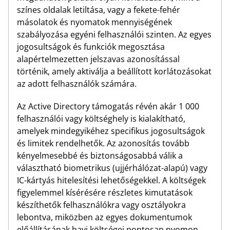
színes oldalak letiltása, vagy a fekete-fehér
másolatok és nyomatok mennyiségének
szabályozása egyéni felhasználói szinten. Az egyes
jogosultságok és funkciók megosztása
alapértelmezetten jelszavas azonosítással
történik, amely aktiválja a beállított korlátozásokat
az adott felhasználók számára.
Az Active Directory támogatás révén akár 1 000
felhasználói vagy költséghely is kialakítható,
amelyek mindegyikéhez specifikus jogosultságok
és limitek rendelhetők. Az azonosítás tovább
kényelmesebbé és biztonságosabbá válik a
választható biometrikus (ujjérhálózat-alapú) vagy
IC-kártyás hitelesítési lehetőségekkel. A költségek
figyelemmel kísérésére részletes kimutatások
készíthetők felhasználókra vagy osztályokra
lebontva, miközben az egyes dokumentumok
előállításának havi költségei pontosan nyomon