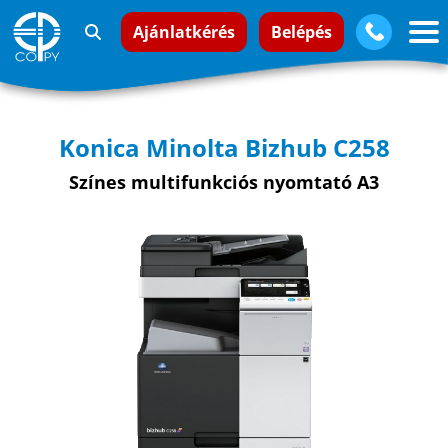
Ajánlatkérés
Belépés
Konica Minolta Bizhub C258
Színes multifunkciós nyomtató A3