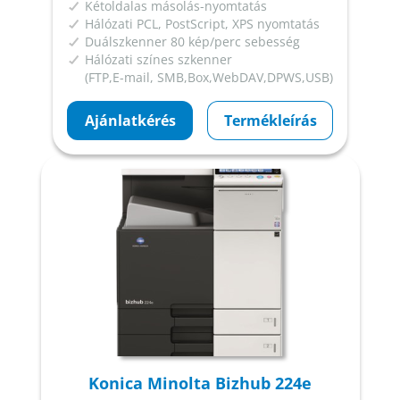
Kétoldalas másolás-nyomtatás
Hálózati PCL, PostScript, XPS nyomtatás
Duálszkenner 80 kép/perc sebesség
Hálózati színes szkenner
(FTP,E-mail, SMB,Box,WebDAV,DPWS,USB)
Ajánlatkérés
Termékleírás
Konica Minolta Bizhub 224e