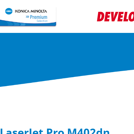
k
Berendezések
Finanszírozás
Szerviz
Kapcsola
LaserJet Pro M402dn