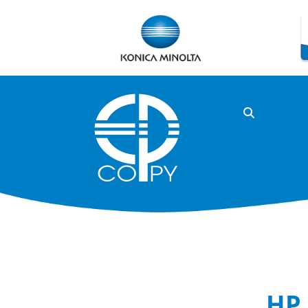
Rólun
HP 