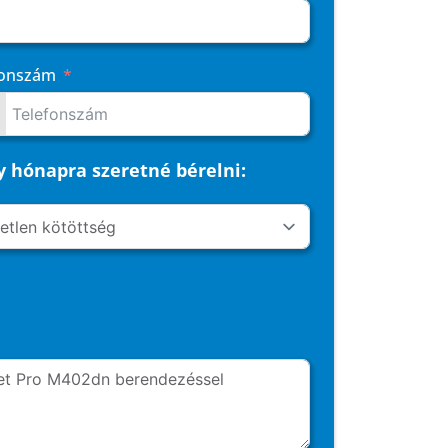
fonszám
 hónapra szeretné bérelni: