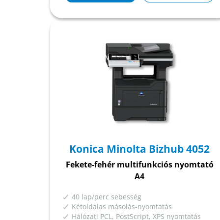
Konica Minolta Bizhub 4052
Fekete-fehér multifunkciós nyomtató
A4
40 lap/perc sebesség
Kétoldalas másolás-nyomtatás
Hálózati PCL, PostScript, XPS nyomtatás