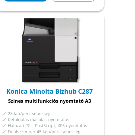
Konica Minolta Bizhub C287
Színes multifunkciós nyomtató A3
28 lap/perc sebesség
Kétoldalas másolás-nyomtatás
Hálózati PCL, PostScript, XPS nyomtatás
Duálszkenner 45 kép/perc sebesség