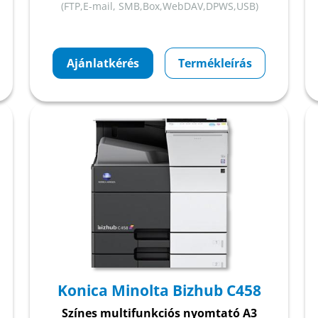
(FTP,E-mail, SMB,Box,WebDAV,DPWS,USB)
Ajánlatkérés
Termékleírás
Konica Minolta Bizhub C458
Színes multifunkciós nyomtató A3