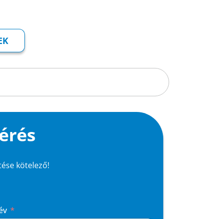
EK
érés
ltése kötelező!
év