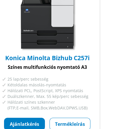
Konica Minolta Bizhub C257i
Színes multifunkciós nyomtató A3
25 lap/perc sebesség
Kétoldalas másolás-nyomtatás
Hálózati PCL, PostScript, XPS nyomtatás
Duálszkenner, Max. 55 kép/perc sebesség
Hálózati színes szkenner
(FTP,E-mail, SMB,Box,WebDAV,DPWS,USB)
Ajánlatkérés
Termékleírás