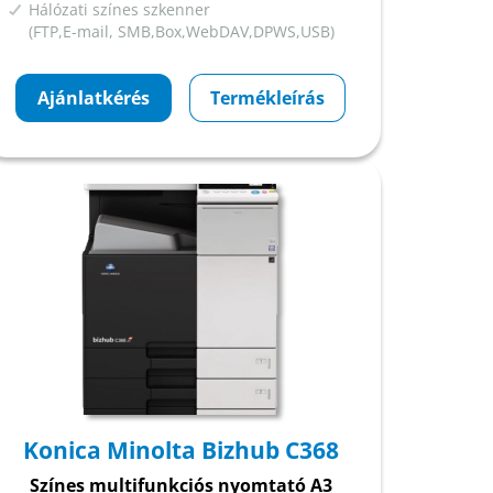
Hálózati színes szkenner
(FTP,E-mail, SMB,Box,WebDAV,DPWS,USB)
Ajánlatkérés
Termékleírás
Konica Minolta Bizhub C368
Színes multifunkciós nyomtató A3