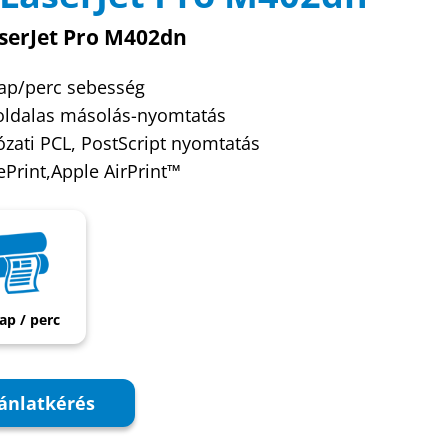
serJet Pro M402dn
lap/perc sebesség
oldalas másolás-nyomtatás
ózati PCL, PostScript nyomtatás
ePrint,Apple AirPrint™
lap / perc
ánlatkérés