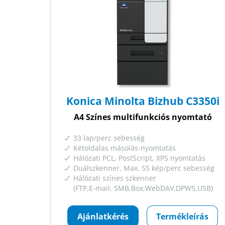
Konica Minolta Bizhub C3350i
A4 Színes multifunkciós nyomtató
33 lap/perc sebesség
Kétoldalas másolás-nyomtatás
Hálózati PCL, PostScript, XPS nyomtatás
Duálszkenner, Max. 55 kép/perc sebesség
Hálózati színes szkenner
(FTP,E-mail, SMB,Box,WebDAV,DPWS,USB)
Ajánlatkérés
Termékleírás