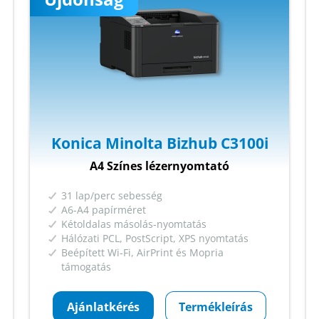
Konica Minolta Bizhub C3100i
A4 Színes lézernyomtató
31 lap/perc sebesség
A6-A4 papírméret
Kétoldalas másolás-nyomtatás
Hálózati PCL, PostScript, XPS nyomtatás
Beépített Wi-Fi, AirPrint és Mopria
támogatás
Ajánlatkérés
Termékleírás