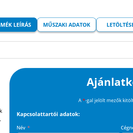
RMÉK LEÍRÁS
MŰSZAKI ADATOK
LETÖLTÉS
Ajánlatk
A
*
-gal jelölt mezők kitö
k
Kapcsolattartói adatok:
.
Név
Cégn