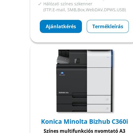
Hálózati színes szkenner
(FTP,E-mail, SMB,Box,WebDAV,DPWS,USB)
Ajánlatkérés
Termékleírás
Konica Minolta Bizhub C360i
Színes multifunkciós nyomtató A3