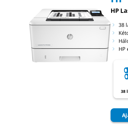
HP La
38 
Két
Hál
HP 
38 
Aj