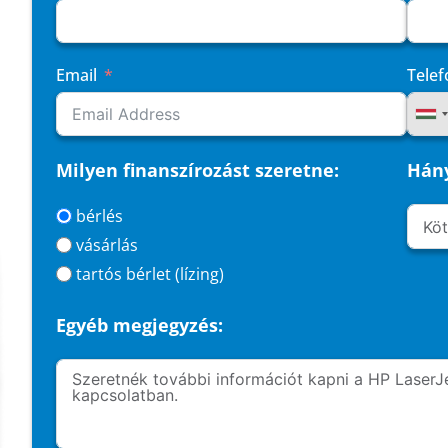
Email
Tele
Milyen finanszírozást szeretne:
Hány
bérlés
vásárlás
tartós bérlet (lízing)
Egyéb megjegyzés: